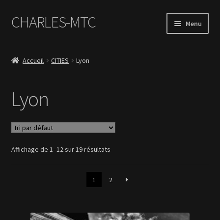
CHARLES-MTC
Aller
Aller
Menu
à
au
la
contenu
Accueil
navigation
Accueil
CITIES
Lyon
Photos
Lyon
Le Book Portfolio
Contact
Affichage de 1–12 sur 19 résultats
1
2