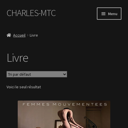
CHARLES-MTC
Aller
Aller
Menu
à
au
la
contenu
Accueil
navigation
Accueil
Livre
Photos
Livre
Le Book Portfolio
Contact
Voici le seul résultat