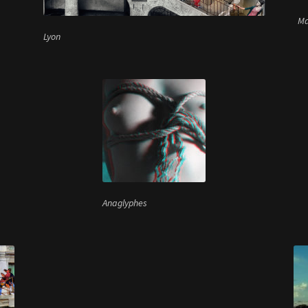
Ma
Lyon
Anaglyphes