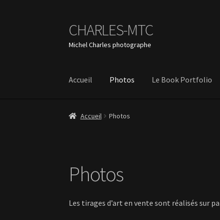
CHARLES-MTC
Aller
Aller
à
au
Michel Charles photographe
la
contenu
navigation
Accueil
Photos
Le Book Portfolio
Accueil
Photos
Photos
Les tirages d’art en vente sont réalisés sur p