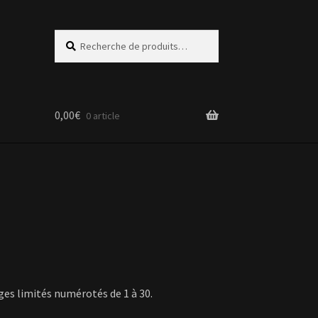
Recherche
Recherche
pour :
0,00
€
0 article
ages limités numérotés de 1 à 30.