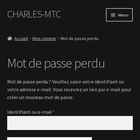
CHARLES-MTC
Aller
Aller
Menu
à
au
la
contenu
Accueil
navigation
Accueil
Mon compte
Mot de passe perdu
Photos
Mot de passe perdu
Le Book Portfolio
Contact
Mot de passe perdu ? Veuillez saisir votre identifiant ou
votre adresse e-mail. Vous recevrez un lien par e-mail pour
créer un nouveau mot de passe.
Obligatoire
Identifiant ou e-mail
*