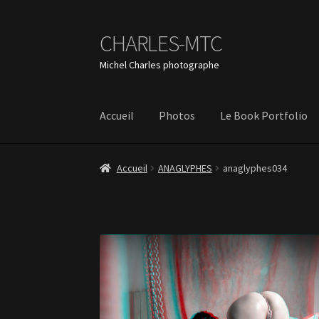
CHARLES-MTC
Aller
Aller
à
au
Michel Charles photographe
la
contenu
navigation
Accueil
Photos
Le Book Portfolio
Accueil
ANAGLYPHES
anaglyphes034