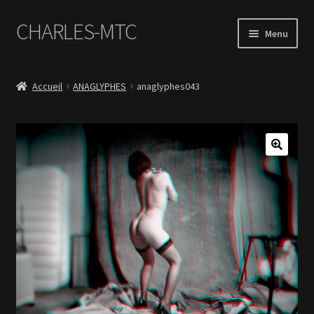
CHARLES-MTC
Aller
Aller
Menu
à
au
la
contenu
Accueil
navigation
Accueil
ANAGLYPHES
anaglyphes043
Photos
Le Book Portfolio
Contact