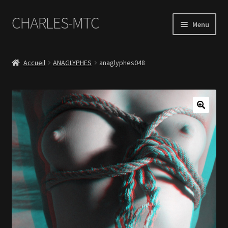
CHARLES-MTC
Aller
Aller
Menu
à
au
la
contenu
Accueil
navigation
Accueil
ANAGLYPHES
anaglyphes048
Photos
Le Book Portfolio
Contact