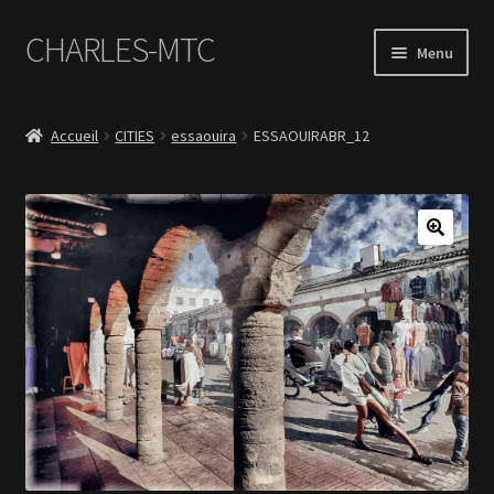
CHARLES-MTC
Aller
Aller
Menu
à
au
la
contenu
Accueil
navigation
Accueil
CITIES
essaouira
ESSAOUIRABR_12
Photos
Le Book Portfolio
Contact