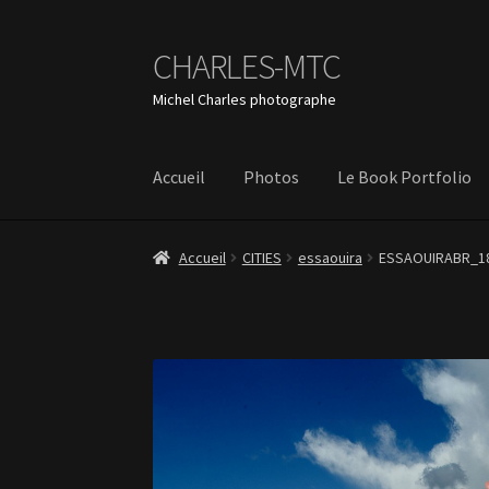
CHARLES-MTC
Aller
Aller
à
au
Michel Charles photographe
la
contenu
navigation
Accueil
Photos
Le Book Portfolio
Accueil
CITIES
essaouira
ESSAOUIRABR_1