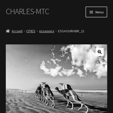
CHARLES-MTC
Aller
Aller
Menu
à
au
la
contenu
Accueil
navigation
Accueil
CITIES
essaouira
ESSAOUIRABR_21
Photos
Le Book Portfolio
Contact