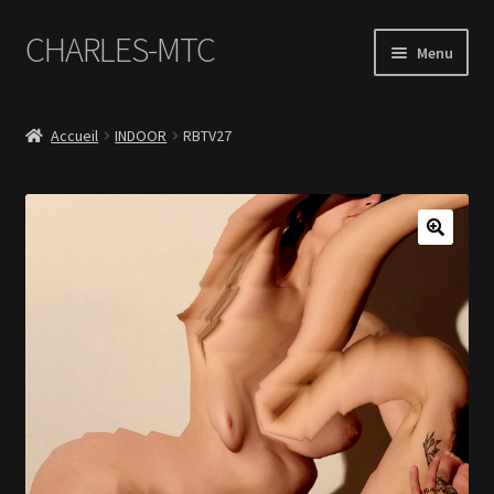
CHARLES-MTC
Aller
Aller
Menu
à
au
la
contenu
Accueil
navigation
Accueil
INDOOR
RBTV27
Photos
Le Book Portfolio
Contact