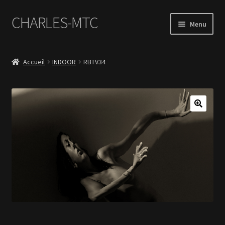
CHARLES-MTC
Aller
Aller
Menu
à
au
la
contenu
Accueil
navigation
Accueil
INDOOR
RBTV34
Photos
Le Book Portfolio
Contact