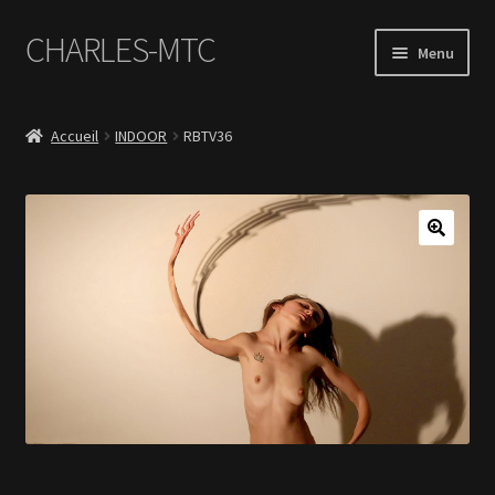
CHARLES-MTC
Aller
Aller
Menu
à
au
la
contenu
Accueil
navigation
Accueil
INDOOR
RBTV36
Photos
Le Book Portfolio
Contact