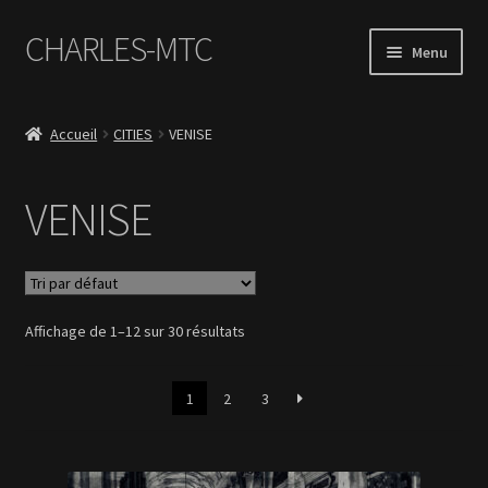
CHARLES-MTC
Aller
Aller
Menu
à
au
la
contenu
Accueil
navigation
Accueil
CITIES
VENISE
Photos
VENISE
Le Book Portfolio
Contact
Affichage de 1–12 sur 30 résultats
1
2
3