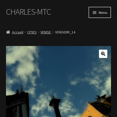
CHARLES-MTC
Aller
Aller
Menu
à
au
la
contenu
Accueil
navigation
Accueil
CITIES
VENISE
VENISEBR_14
Photos
Le Book Portfolio
Contact