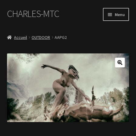
CHARLES-MTC
Aller
Aller
Menu
à
au
la
contenu
Accueil
navigation
Accueil
OUTDOOR
AAPG2
Photos
Le Book Portfolio
Contact