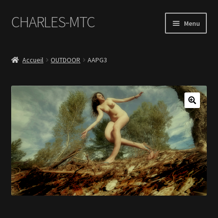
CHARLES-MTC
Aller
Aller
Menu
à
au
la
contenu
Accueil
navigation
Accueil
OUTDOOR
AAPG3
Photos
Le Book Portfolio
Contact