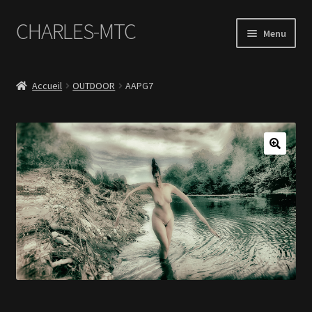
CHARLES-MTC
Aller
Aller
Menu
à
au
la
contenu
Accueil
navigation
Accueil
OUTDOOR
AAPG7
Photos
Le Book Portfolio
Contact