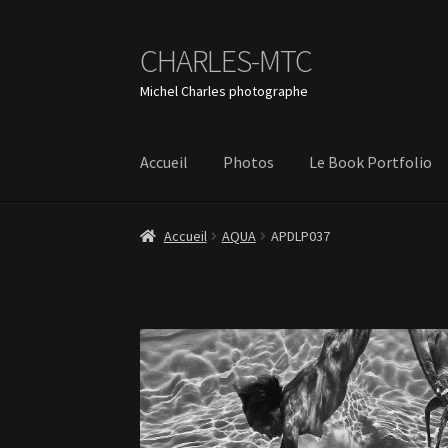
CHARLES-MTC
Aller
Aller
à
au
Michel Charles photographe
la
contenu
navigation
Accueil
Photos
Le Book Portfolio
Accueil
AQUA
APDLP037