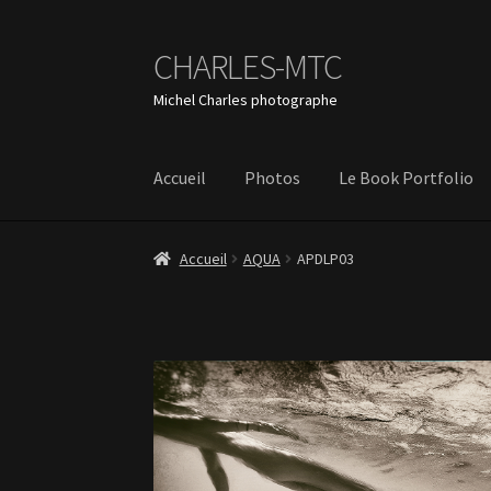
CHARLES-MTC
Aller
Aller
à
au
Michel Charles photographe
la
contenu
navigation
Accueil
Photos
Le Book Portfolio
Accueil
AQUA
APDLP03