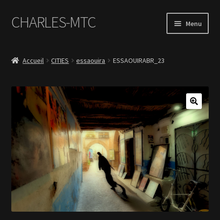
CHARLES-MTC
Aller
Aller
Menu
à
au
la
contenu
Accueil
navigation
Accueil
CITIES
essaouira
ESSAOUIRABR_23
Photos
Le Book Portfolio
Contact