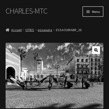
CHARLES-MTC
Aller
Aller
Menu
à
au
la
contenu
Accueil
navigation
Accueil
CITIES
essaouira
ESSAOUIRABR_26
Photos
Le Book Portfolio
Contact