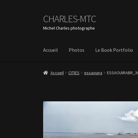
CHARLES-MTC
Aller
Aller
à
au
Michel Charles photographe
la
contenu
navigation
Accueil
Photos
Le Book Portfolio
Accueil
CITIES
essaouira
ESSAOUIRABR_3