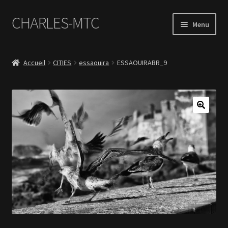
CHARLES-MTC
Aller
Aller
Menu
à
au
la
contenu
Accueil
navigation
Accueil
CITIES
essaouira
ESSAOUIRABR_9
Photos
Le Book Portfolio
Contact