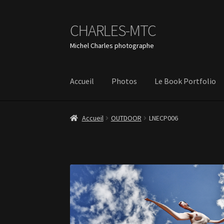
CHARLES-MTC
Aller
Aller
à
au
Michel Charles photographe
la
contenu
navigation
Accueil
Photos
Le Book Portfolio
Accueil
OUTDOOR
LNECP006