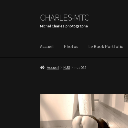
CHARLES-MTC
Aller
Aller
à
au
Michel Charles photographe
la
contenu
navigation
Accueil
Photos
Le Book Portfolio
Accueil
NUS
nus055