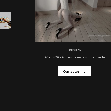
nus026
A3+ : 300€ - Autres formats sur demande
Contactez-moi