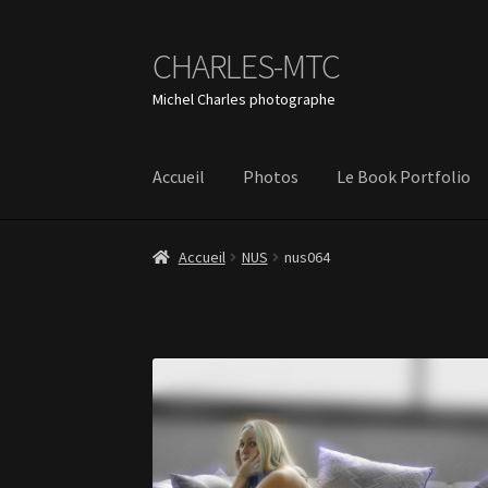
CHARLES-MTC
Aller
Aller
à
au
Michel Charles photographe
la
contenu
navigation
Accueil
Photos
Le Book Portfolio
Accueil
NUS
nus064