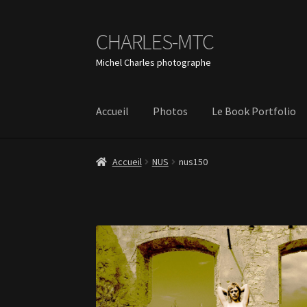
CHARLES-MTC
Aller
Aller
à
au
Michel Charles photographe
la
contenu
navigation
Accueil
Photos
Le Book Portfolio
Accueil
NUS
nus150