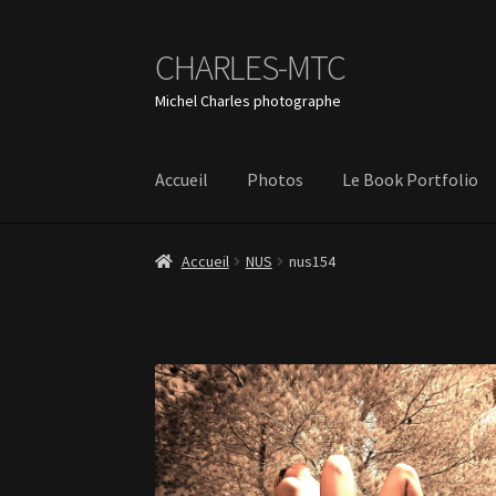
CHARLES-MTC
Aller
Aller
à
au
Michel Charles photographe
la
contenu
navigation
Accueil
Photos
Le Book Portfolio
Accueil
NUS
nus154