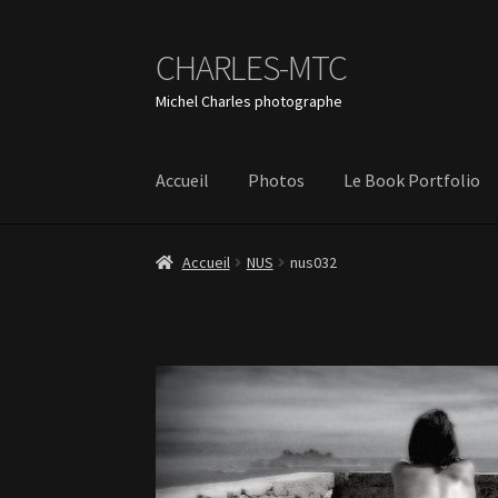
CHARLES-MTC
Aller
Aller
à
au
Michel Charles photographe
la
contenu
navigation
Accueil
Photos
Le Book Portfolio
Accueil
NUS
nus032