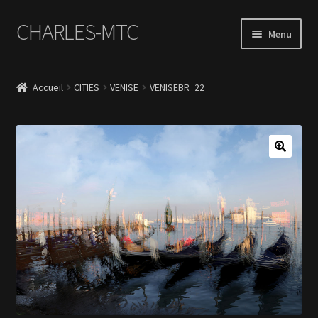
CHARLES-MTC
Aller
Aller
Menu
à
au
la
contenu
Accueil
navigation
Accueil
CITIES
VENISE
VENISEBR_22
Photos
Le Book Portfolio
Contact