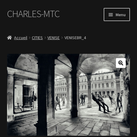
CHARLES-MTC
Aller
Aller
Menu
à
au
la
contenu
Accueil
navigation
Accueil
CITIES
VENISE
VENISEBR_4
Photos
Le Book Portfolio
Contact