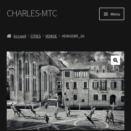
CHARLES-MTC
Aller
Aller
Menu
à
au
la
contenu
Accueil
navigation
Accueil
CITIES
VENISE
VENISEBR_26
Photos
Le Book Portfolio
Contact